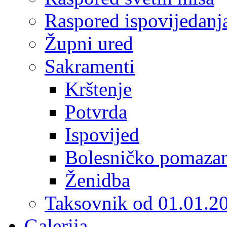
Raspored ispovijedanj
Župni ured
Sakramenti
Krštenje
Potvrda
Ispovijed
Bolesničko pomaza
Ženidba
Taksovnik od 01.01.2
Galerija