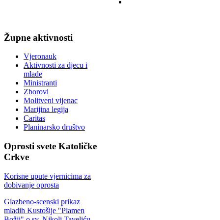
Župne
aktivnosti
Vjeronauk
Aktivnosti za djecu i
mlade
Ministranti
Zborovi
Molitveni vijenac
Marijina legija
Caritas
Planinarsko društvo
Oprosti
svete Katoličke
Crkve
Korisne upute vjernicima za
dobivanje oprosta
Glazbeno-scenski prikaz
mladih Kustošije "Plamen
Božji" o sv. Nikoli Taveliću