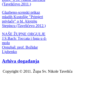
(Tavelićevo 2011.)
Glazbeno-scenski prikaz
mladih Kustošije "Primjeri
privlače" o bl. Alojziju
Stepincu (Tavelićevo 2012.)
NAŠE ŽUPNE ORGULJE
J.S.Bach: Toccata i fuga u d-
molu
Orguljaš: prof. Božidar
Ljubenko
Arhiva događanja
Copyright © 2011. Župa Sv. Nikole Tavelića