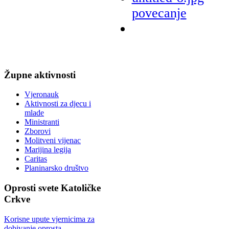
povecanje
Župne
aktivnosti
Vjeronauk
Aktivnosti za djecu i
mlade
Ministranti
Zborovi
Molitveni vijenac
Marijina legija
Caritas
Planinarsko društvo
Oprosti
svete Katoličke
Crkve
Korisne upute vjernicima za
dobivanje oprosta