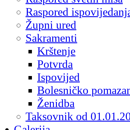
Raspored ispovijedanj
Župni ured
Sakramenti
Krštenje
Potvrda
Ispovijed
Bolesničko pomaza
Ženidba
Taksovnik od 01.01.2
Galerija