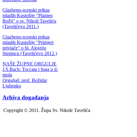
Glazbeno-scenski prikaz
mladih Kustošije "Plamen
Božji" o sv. Nikoli Taveliću
(Tavelićevo 2011.)
Glazbeno-scenski prikaz
mladih Kustošije "Primjeri
privlače" o bl. Alojziju
Stepincu (Tavelićevo 2012.)
NAŠE ŽUPNE ORGULJE
J.S.Bach: Toccata i fuga u d-
molu
Orguljaš: prof. Božidar
Ljubenko
Arhiva događanja
Copyright © 2011. Župa Sv. Nikole Tavelića