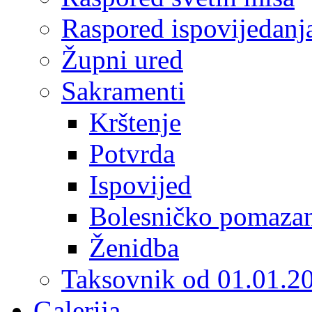
Raspored ispovijedanj
Župni ured
Sakramenti
Krštenje
Potvrda
Ispovijed
Bolesničko pomaza
Ženidba
Taksovnik od 01.01.2
Galerija