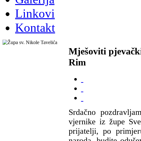
Linkovi
Kontakt
Mješoviti pjevačk
Rim
Srdačno pozdravljam
vjernike iz župe Sv
prijatelji, po primje
naroda, budite odušev