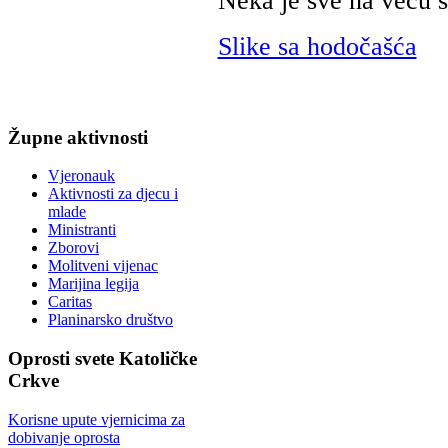
Neka je sve na veću 
Slike sa hodočašća
Župne
aktivnosti
Vjeronauk
Aktivnosti za djecu i
mlade
Ministranti
Zborovi
Molitveni vijenac
Marijina legija
Caritas
Planinarsko društvo
Oprosti
svete Katoličke
Crkve
Korisne upute vjernicima za
dobivanje oprosta