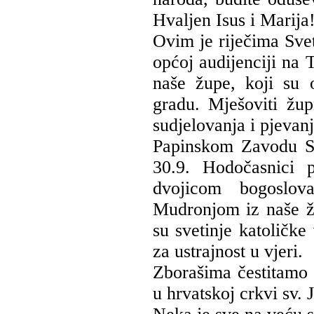
Hvaljen Isus i Marija
Ovim je riječima Svet
općoj audijenciji na 
naše župe, koji su 
gradu. Mješoviti žu
sudjelovanja i pjevan
Papinskom Zavodu Sv
30.9. Hodočasnici 
dvojicom bogoslov
Mudronjom iz naše ž
su svetinje katoličke
za ustrajnost u vjeri.
Zborašima čestitamo
u hrvatskoj crkvi sv. 