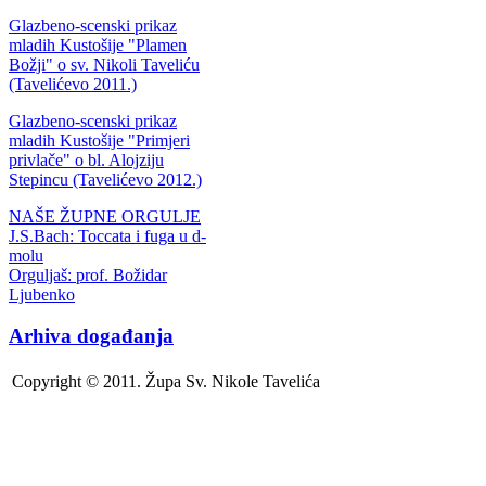
Glazbeno-scenski prikaz
mladih Kustošije "Plamen
Božji" o sv. Nikoli Taveliću
(Tavelićevo 2011.)
Glazbeno-scenski prikaz
mladih Kustošije "Primjeri
privlače" o bl. Alojziju
Stepincu (Tavelićevo 2012.)
NAŠE ŽUPNE ORGULJE
J.S.Bach: Toccata i fuga u d-
molu
Orguljaš: prof. Božidar
Ljubenko
Arhiva događanja
Copyright © 2011. Župa Sv. Nikole Tavelića